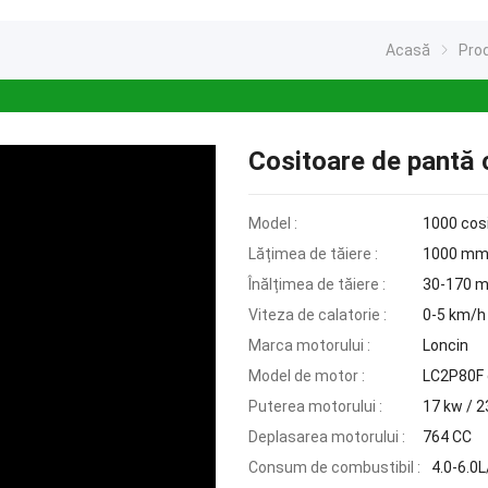
Acasă
Pro
Cositoare de pantă
Model :
1000 cos
Lățimea de tăiere :
1000 m
Înălțimea de tăiere :
30-170 
Viteza de calatorie :
0-5 km/h
Marca motorului :
Loncin
Model de motor :
LC2P80F c
Puterea motorului :
17 kw / 2
Deplasarea motorului :
764 CC
Consum de combustibil :
4.0-6.0L