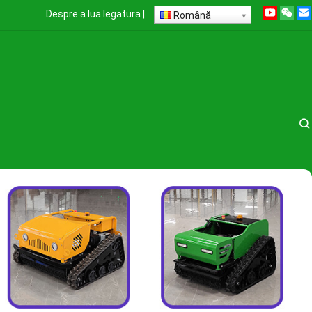
Despre
a lua legatura
|
Română