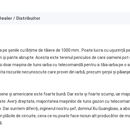
Dealer / Distribuitor
a pe șenile cu lățime de tăiere de 1000 mm.. Poate lucra cu ușurință
ealuri şi pante abrupte. Acesta este terenul periculos de care oamenii p
si doar mașina de tuns iarba cu telecomandă pentru a tăia iarba pe o a
ta riscurile necunoscute care provin din iarbă, precum șerpii și păianjen
ne și americane este foarte bună. Dar este și foarte scump, iar majorit
litate. Aveţi dreptate, majoritatea mașinilor de tuns gazon cu telecoma
fire. Dar suntem diferiți, inginerul nostru șef, domnul Xu Guangbiao, a 
ri plăcile de circuite, ceva ce nu poate face niciun alt producător de m
ă.