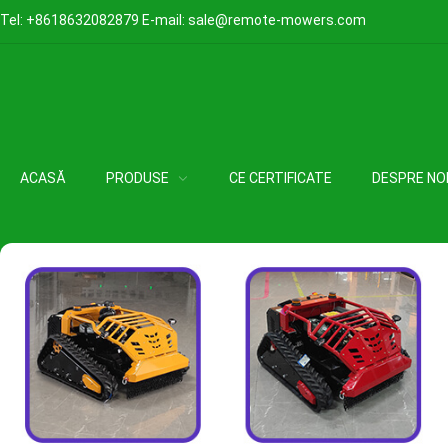
Tel:
+8618632082879
E-mail:
sale@remote-mowers.com
ACASĂ
PRODUSE
CE CERTIFICATE
DESPRE NO