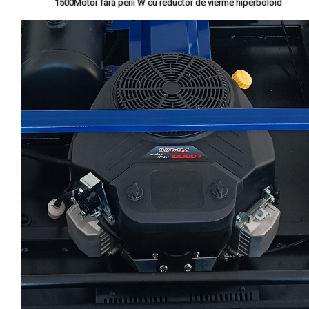
1500Motor fără perii W cu reductor de vierme hiperboloid