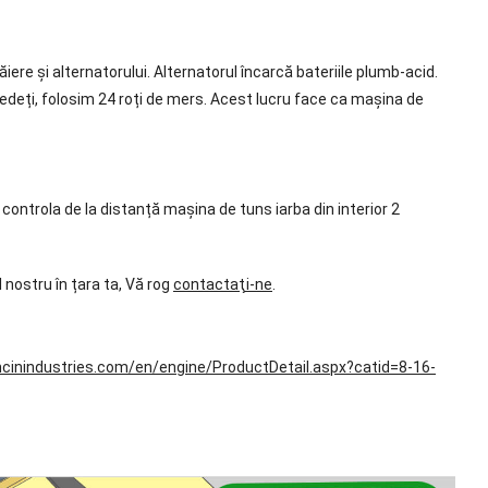
e și alternatorului. Alternatorul încarcă bateriile plumb-acid.
deți, folosim 24 roți de mers. Acest lucru face ca mașina de
ntrola de la distanță mașina de tuns iarba din interior 2
 nostru în țara ta, Vă rog
contactaţi-ne
.
ncinindustries.com/en/engine/ProductDetail.aspx?catid=8-16-