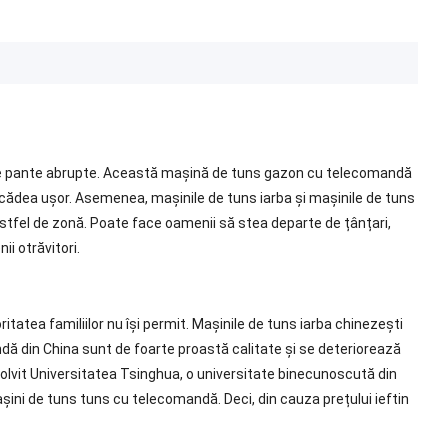
 pe pante abrupte. Această mașină de tuns gazon cu telecomandă
ot cădea ușor. Asemenea, mașinile de tuns iarba și mașinile de tuns
stfel de zonă. Poate face oamenii să stea departe de țânțari,
ii otrăvitori.
atea familiilor nu își permit. Mașinile de tuns iarba chinezești
ndă din China sunt de foarte proastă calitate și se deteriorează
absolvit Universitatea Tsinghua, o universitate binecunoscută din
așini de tuns tuns cu telecomandă. Deci, din cauza prețului ieftin