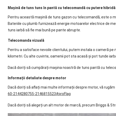
Mașină de tuns tuns în pantă cu telecomandă cu putere hibridă
Pentru această mașină de tuns gazon cu telecomandă, este o mașină
Bateriile cu plumb furnizează energie motoarelor electrice de m
tuns iarbă să fie mai bună pe pante abrupte.
Telecomanda vizuală
Pentru a satisface nevoile clientului, putem instala o cameră pe
kilometri. Cu alte cuvinte, oamenii pot sta acasă și pot tunde iarb
Dacă doriți să cumpărați mașina noastră de tuns pantă cu telecoman
Informații detaliate despre motor
Dacă doriți să aflați mai multe informații despre motor, vă rugăm s
60-2144280755-2146815523#proFlag
Dacă doriți să alegeți un alt motor de marcă, precum Briggs & Str