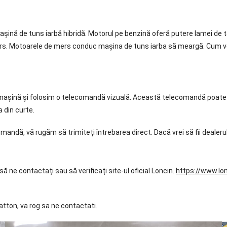
 de tuns iarbă hibridă. Motorul pe benzină oferă putere lamei de tăier
ers. Motoarele de mers conduc mașina de tuns iarba să meargă. Cum ve
 mașină și folosim o telecomandă vizuală. Această telecomandă poate co
a din curte.
dă, vă rugăm să trimiteți întrebarea direct. Dacă vrei să fii dealerul
ă ne contactați sau să verificați site-ul oficial Loncin.
https://www.lo
atton, va rog sa ne contactati.