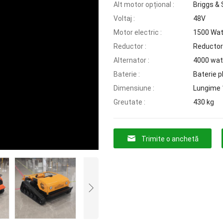
Alt motor opțional :
Briggs &
Voltaj :
48V
Motor electric :
1500 Watt
Reductor :
Reductor 
Alternator :
4000 wat
Baterie :
Baterie 
Dimensiune :
Lungime 
Greutate :
430 kg
Trimite o anchetă