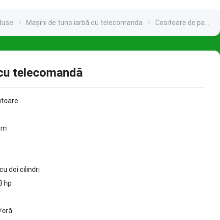
duse
Mașini de tuns iarbă cu telecomanda
Cositoare de pantă cu telecomandă
 cu telecomandă
itoare
m
mm
u doi cilindri
3 hp
/oră