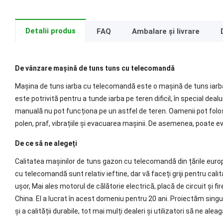
Detalii produs
FAQ
Ambalare și livrare
De vânzare mașină de tuns tuns cu telecomandă
Mașina de tuns iarba cu telecomandă este o mașină de tuns iarb
este potrivită pentru a tunde iarba pe teren dificil, în special d
manuală nu pot funcționa pe un astfel de teren. Oamenii pot folo
polen, praf, vibrațiile și evacuarea mașinii. De asemenea, poate evi
De ce să ne alegeți
Calitatea mașinilor de tuns gazon cu telecomandă din țările europe
cu telecomandă sunt relativ ieftine, dar vă faceți griji pentru ca
ușor, Mai ales motorul de călătorie electrică, placă de circuit și 
China. El a lucrat în acest domeniu pentru 20 ani. Proiectăm singu
și a calității durabile, tot mai mulți dealeri și utilizatori să ne aleag