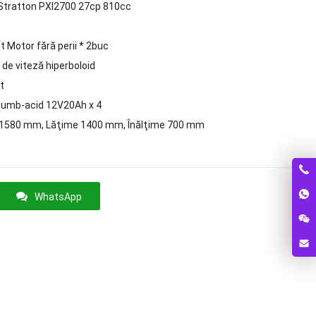
 Stratton PXI2700 27cp 810cc
 Motor fără perii * 2buc
de viteză hiperboloid
t
plumb-acid 12V20Ah x 4
1580 mm, Lăţime 1400 mm, Înălţime 700 mm
WhatsApp