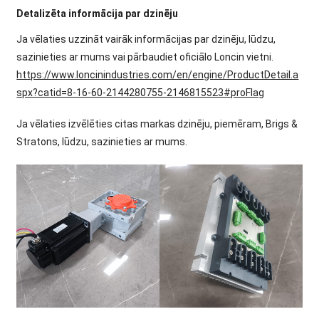
Detalizēta informācija par dzinēju
Ja vēlaties uzzināt vairāk informācijas par dzinēju, lūdzu,
sazinieties ar mums vai pārbaudiet oficiālo Loncin vietni.
https://www.loncinindustries.com/en/engine/ProductDetail.a
spx?catid=8-16-60-2144280755-2146815523#proFlag
Ja vēlaties izvēlēties citas markas dzinēju, piemēram, Brigs &
Stratons, lūdzu, sazinieties ar mums.