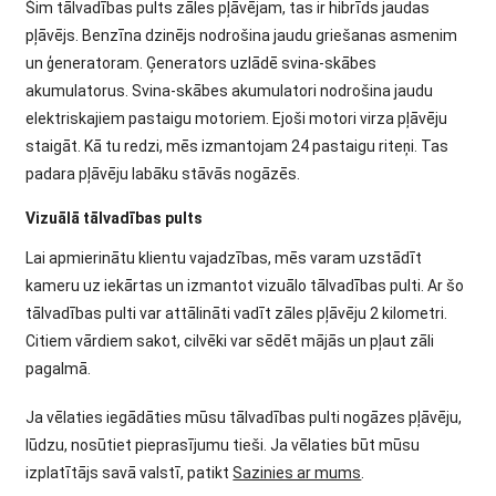
Šim tālvadības pults zāles pļāvējam, tas ir hibrīds jaudas
pļāvējs. Benzīna dzinējs nodrošina jaudu griešanas asmenim
un ģeneratoram. Ģenerators uzlādē svina-skābes
akumulatorus. Svina-skābes akumulatori nodrošina jaudu
elektriskajiem pastaigu motoriem. Ejoši motori virza pļāvēju
staigāt. Kā tu redzi, mēs izmantojam 24 pastaigu riteņi. Tas
padara pļāvēju labāku stāvās nogāzēs.
Vizuālā tālvadības pults
Lai apmierinātu klientu vajadzības, mēs varam uzstādīt
kameru uz iekārtas un izmantot vizuālo tālvadības pulti. Ar šo
tālvadības pulti var attālināti vadīt zāles pļāvēju 2 kilometri.
Citiem vārdiem sakot, cilvēki var sēdēt mājās un pļaut zāli
pagalmā.
Ja vēlaties iegādāties mūsu tālvadības pulti nogāzes pļāvēju,
lūdzu, nosūtiet pieprasījumu tieši. Ja vēlaties būt mūsu
izplatītājs savā valstī, patikt
Sazinies ar mums
.