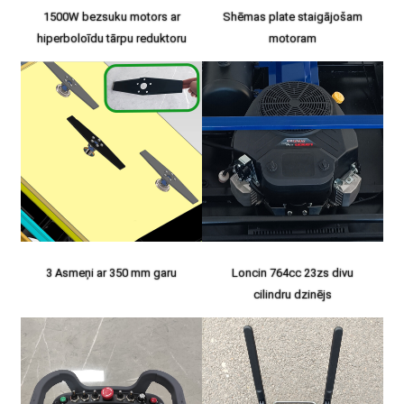
1500W bezsuku motors ar
Shēmas plate staigājošam
hiperboloīdu tārpu reduktoru
motoram
3 Asmeņi ar 350 mm garu
Loncin 764cc 23zs divu
cilindru dzinējs