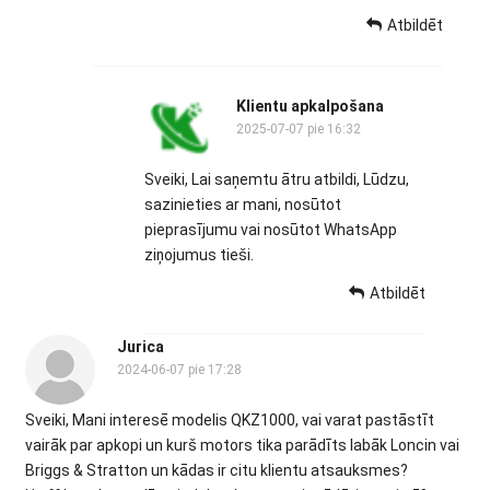
Atbildēt
Klientu apkalpošana
2025-07-07 pie 16:32
Sveiki, Lai saņemtu ātru atbildi, Lūdzu,
sazinieties ar mani, nosūtot
pieprasījumu vai nosūtot WhatsApp
ziņojumus tieši.
Atbildēt
Jurica
2024-06-07 pie 17:28
Sveiki, Mani interesē modelis QKZ1000, vai varat pastāstīt
vairāk par apkopi un kurš motors tika parādīts labāk Loncin vai
Briggs & Stratton un kādas ir citu klientu atsauksmes?