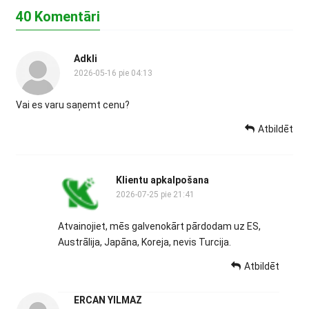
40 Komentāri
Adkli
2026-05-16 pie 04:13
Vai es varu saņemt cenu?
Atbildēt
Klientu apkalpošana
2026-07-25 pie 21:41
Atvainojiet, mēs galvenokārt pārdodam uz ES,
Austrālija, Japāna, Koreja, nevis Turcija.
Atbildēt
ERCAN YILMAZ