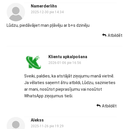
Namerderlihs
2025-12-30 pie 14:34
Lūdzu, piedāvājiet man pļāvēju ar b+s dzinēju
Atbildēt
Klientu apkalpošana
2026-01-06 pie 16:56
Sveiki, paldies, ka atstājāt ziņojumu manā vietnē.
Ja vēlaties saņemt ātru atbildi, Lūdzu, sazinieties
ar mani, nosūtot pieprasījumu vai nosūtot
WhatsApp ziņojumus tieši.
Atbildēt
Alekss
2025-11-26 pie 19:29