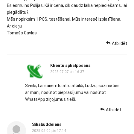
Es esmu no Polijas, Kā ir cena, cik daudz laika nepieciešams, lai
piegādātu?.
Mēs nopirksim 1 PCS. testēšanai. Mūs interesē izplatīšana.
Ar cieņu
Tomašs Gavlas
Atbildēt
Klientu apkalpošana
2025-07-07 pie 16:37
Sveiki, Lai saņemtu ātru atbildi, Lūdzu, sazinieties
ar mani, nosūtot pieprasījumu vai nosūtot
WhatsApp ziņojumus tieši.
Atbildēt
Sihabuddeiens
2025-05-09 pie 17:14