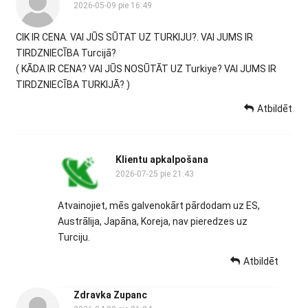
2026-05-09 pie 16:49
CIK IR CENA. VAI JŪS SŪTAT UZ TURKIJU?. VAI JUMS IR
TIRDZNIECĪBA Turcijā?
( KĀDA IR CENA? VAI JŪS NOSŪTĀT UZ Turkiye? VAI JUMS IR
TIRDZNIECĪBA TURKIJĀ? )
Atbildēt
Klientu apkalpošana
2026-07-25 pie 21:43
Atvainojiet, mēs galvenokārt pārdodam uz ES,
Austrālija, Japāna, Koreja, nav pieredzes uz
Turciju.
Atbildēt
Zdravka Zupanc