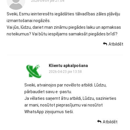
2026-04-09 pie 21:04
Sveiki, Esmu ieinteresēts iegādāties tālvadības zāles pļāvēju
izmantošanai nogāzēs.
Vai jūs, lūdzu, dariet man zināmu piegādes laiku un apmaksas
noteikumus? Vai būtu iespējams samaksāt piegādes brīdī?
Atbildēt
Klientu apkalpošana
2026-04-23 pie 13:58
Sveiki, atvainojos par novēloto atbildi. Lūdzu,
pārbaudiet savu e -pastu.
Ja vēlaties saņemt ātru atbildi, Lūdzu, sazinieties
ar mani, nosūtot pieprasījumu vai nosūtot
WhatsApp ziņojumus tieši.
Atbildēt