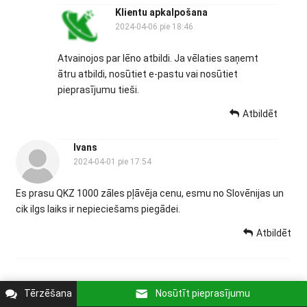
Klientu apkalpošana
2024-04-06 pie 18:46
Atvainojos par lēno atbildi. Ja vēlaties saņemt
ātru atbildi, nosūtiet e-pastu vai nosūtiet
pieprasījumu tieši.
Atbildēt
Ivans
2024-04-01 pie 17:54
Es prasu QKZ 1000 zāles pļāvēja cenu, esmu no Slovēnijas un
cik ilgs laiks ir nepieciešams piegādei.
Atbildēt
Tērzēšana
Nosūtīt pieprasījumu