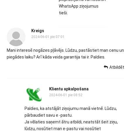
WhatsApp ziņojumus
tieši.
Kreigs
2024-06-01 pie 07:01
Mani interesē nogāzes pļāvējs. Lūdzu, pastāstiet man cenu un
piegādes laiku? Arī kāda veida garantija tai ir. Paldies.
Atbildēt
Klientu apkalpošana
2024-06-01 pie 08:52
Paldies, ka atstājāt ziņojumu manā vietnē. Lūdzu,
pārbaudiet savu e -pastu.
Ja vēlaties saņemt ātru atbildi, neatstāt šeit ziņu,
lūdzu, nosūtiet man e-pastu vai nosūtiet