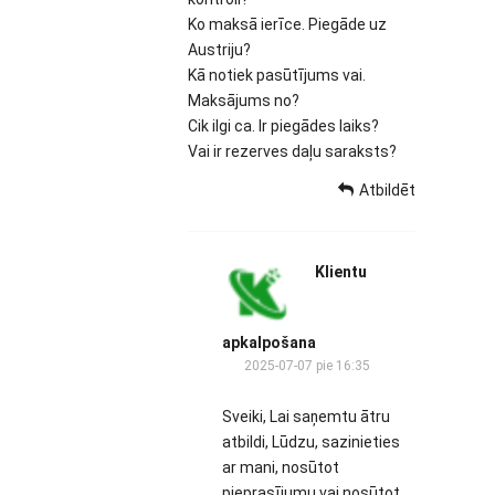
Ko maksā ierīce. Piegāde uz
Austriju?
Kā notiek pasūtījums vai.
Maksājums no?
Cik ilgi ca. Ir piegādes laiks?
Vai ir rezerves daļu saraksts?
Atbildēt
Klientu
apkalpošana
2025-07-07 pie 16:35
Sveiki, Lai saņemtu ātru
atbildi, Lūdzu, sazinieties
ar mani, nosūtot
pieprasījumu vai nosūtot