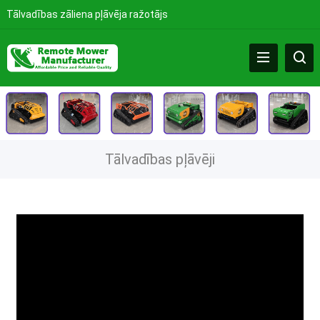
Tālvadības zāliena pļāvēja ražotājs
Tālvadības pļāvēji