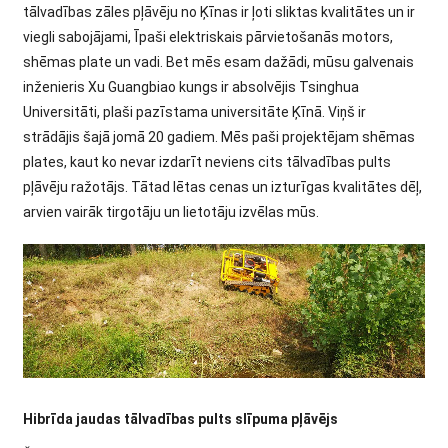
tālvadības zāles pļāvēju no Ķīnas ir ļoti sliktas kvalitātes un ir
viegli sabojājami, Īpaši elektriskais pārvietošanās motors,
shēmas plate un vadi. Bet mēs esam dažādi, mūsu galvenais
inženieris Xu Guangbiao kungs ir absolvējis Tsinghua
Universitāti, plaši pazīstama universitāte Ķīnā. Viņš ir
strādājis šajā jomā 20 gadiem. Mēs paši projektējam shēmas
plates, kaut ko nevar izdarīt neviens cits tālvadības pults
pļāvēju ražotājs. Tātad lētas cenas un izturīgas kvalitātes dēļ,
arvien vairāk tirgotāju un lietotāju izvēlas mūs.
Hibrīda jaudas tālvadības pults slīpuma pļāvējs