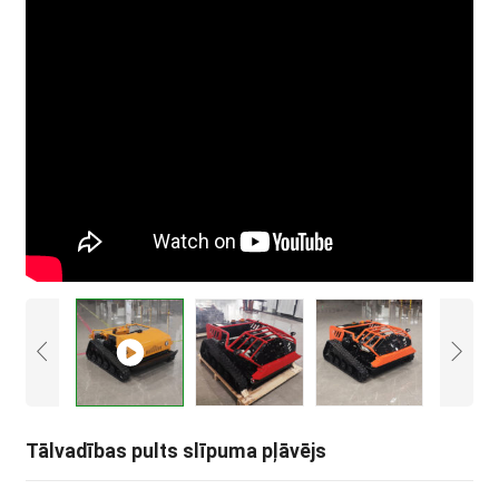
Tālvadības pults slīpuma pļāvējs