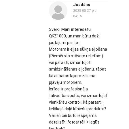
Joadāns
2025-05-27 pie
04:15
Sveiki, Mani interesētu
QKZ1000, un man būtu daži
jautājumi par to:
Motoram ir eļļas sūkņa eļļošana
(Piemērots stāvam reljefam)
vai parasti, izmantojot
smidzināšanas eļļošanu, tāpat
kā ar parastajiem zāliena
pļāvēju motoriem.
Ierīcei ir profesionāla
tālvadības pults, vai izmantojot
vienkāršu kontroli, kā parasti,
lielākajā daļā ķīniešu produktu?
Vai ierīcei būtu iespējams
detalizēti fotoattēli + Iegūt
kontroli?