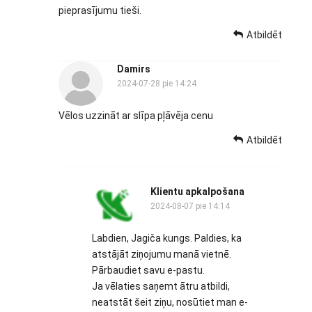
pieprasījumu tieši.
Atbildēt
Damirs
2024-07-28 pie 14:24
Vēlos uzzināt ar slīpa pļāvēja cenu
Atbildēt
Klientu apkalpošana
2024-08-07 pie 14:14
Labdien, Jagiča kungs. Paldies, ka
atstājāt ziņojumu manā vietnē.
Pārbaudiet savu e-pastu.
Ja vēlaties saņemt ātru atbildi,
neatstāt šeit ziņu, nosūtiet man e-