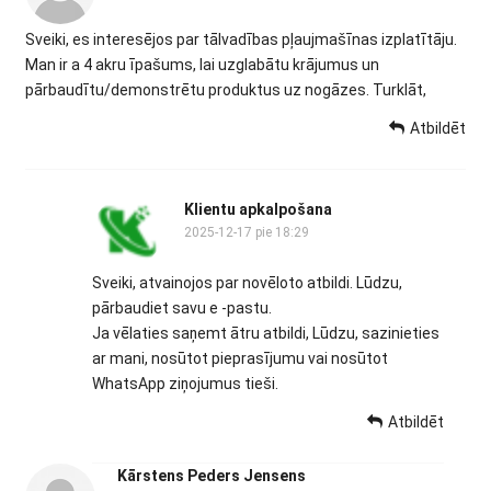
Sveiki, es interesējos par tālvadības pļaujmašīnas izplatītāju.
Man ir a 4 akru īpašums, lai uzglabātu krājumus un
pārbaudītu/demonstrētu produktus uz nogāzes. Turklāt,
Atbildēt
Klientu apkalpošana
2025-12-17 pie 18:29
Sveiki, atvainojos par novēloto atbildi. Lūdzu,
pārbaudiet savu e -pastu.
Ja vēlaties saņemt ātru atbildi, Lūdzu, sazinieties
ar mani, nosūtot pieprasījumu vai nosūtot
WhatsApp ziņojumus tieši.
Atbildēt
Kārstens Peders Jensens