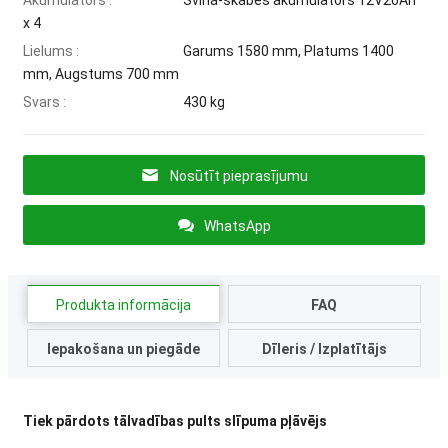
Akumulators :
Svina-skābes akumulators 12V20Ah
x 4
Lielums :
Garums 1580 mm, Platums 1400
mm, Augstums 700 mm
Svars :
430 kg
Nosūtīt pieprasījumu
WhatsApp
Produkta informācija
FAQ
Iepakošana un piegāde
Dīleris / Izplatītājs
Tiek pārdots tālvadības pults slīpuma pļāvējs