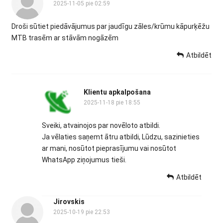
2025-11-05 pie 02:59
Droši sūtiet piedāvājumus par jaudīgu zāles/krūmu kāpurķēžu
MTB trasēm ar stāvām nogāzēm
Atbildēt
Klientu apkalpošana
2025-11-18 pie 18:55
Sveiki, atvainojos par novēloto atbildi.
Ja vēlaties saņemt ātru atbildi, Lūdzu, sazinieties
ar mani, nosūtot pieprasījumu vai nosūtot
WhatsApp ziņojumus tieši.
Atbildēt
Jirovskis
2025-10-19 pie 22:53