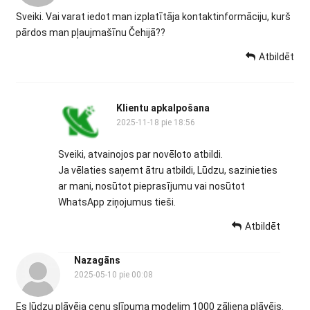
Sveiki. Vai varat iedot man izplatītāja kontaktinformāciju, kurš
pārdos man pļaujmašīnu Čehijā??
Atbildēt
Klientu apkalpošana
2025-11-18 pie 18:56
Sveiki, atvainojos par novēloto atbildi.
Ja vēlaties saņemt ātru atbildi, Lūdzu, sazinieties
ar mani, nosūtot pieprasījumu vai nosūtot
WhatsApp ziņojumus tieši.
Atbildēt
Nazagāns
2025-05-10 pie 00:08
Es lūdzu pļāvēja cenu slīpuma modelim 1000 zāliena pļāvējs.