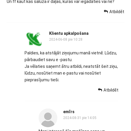
Un ff kaut kas salūza ir daļas, kuras var iegādāties vai nē?
Atbildēt
Klientu apkalpošana
2024-06-08 pie 10:28
Paldies, ka atstājāt ziņojumu manā vietnē. Lūdzu,
pārbaudiet savu e -pastu.
Ja vēlaties saņemt ātru atbildi, neatstāt šeit ziņu,
lūdzu, nosūtiet man e-pastu vai nosūtiet
pieprasījumu tieši.
Atbildēt
emīrs
2024-08-31 pie 14:05