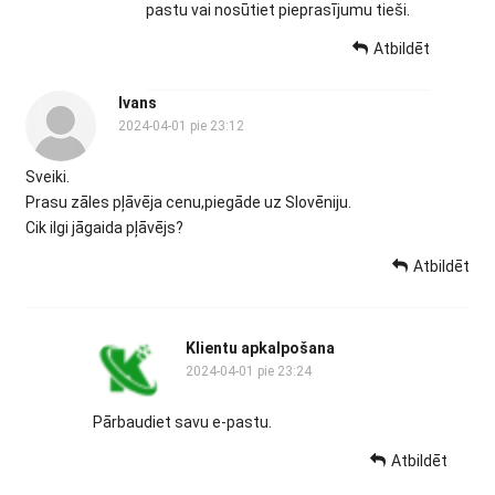
pastu vai nosūtiet pieprasījumu tieši.
Atbildēt
Ivans
2024-04-01 pie 23:12
Sveiki.
Prasu zāles pļāvēja cenu,piegāde uz Slovēniju.
Cik ilgi jāgaida pļāvējs?
Atbildēt
Klientu apkalpošana
2024-04-01 pie 23:24
Pārbaudiet savu e-pastu.
Atbildēt