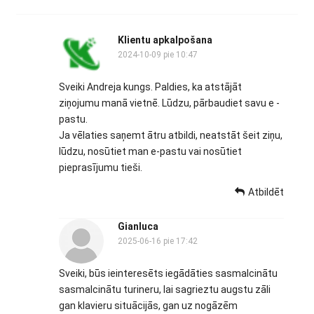
Klientu apkalpošana
2024-10-09 pie 10:47
Sveiki Andreja kungs. Paldies, ka atstājāt
ziņojumu manā vietnē. Lūdzu, pārbaudiet savu e -
pastu.
Ja vēlaties saņemt ātru atbildi, neatstāt šeit ziņu,
lūdzu, nosūtiet man e-pastu vai nosūtiet
pieprasījumu tieši.
Atbildēt
Gianluca
2025-06-16 pie 17:42
Sveiki, būs ieinteresēts iegādāties sasmalcinātu
sasmalcinātu turineru, lai sagrieztu augstu zāli
gan klavieru situācijās, gan uz nogāzēm