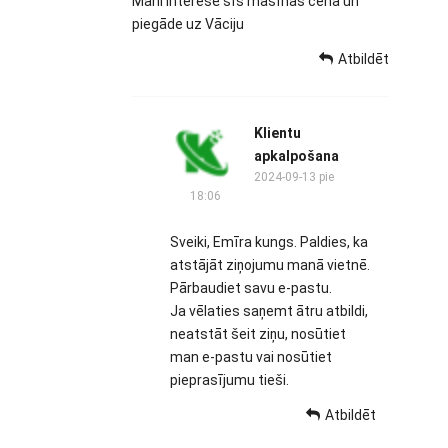
Mani interesē šīs mašīnas cena un
piegāde uz Vāciju
Atbildēt
Klientu
apkalpošana
2024-09-13 pie
18:06
Sveiki, Emīra kungs. Paldies, ka
atstājāt ziņojumu manā vietnē.
Pārbaudiet savu e-pastu.
Ja vēlaties saņemt ātru atbildi,
neatstāt šeit ziņu, nosūtiet
man e-pastu vai nosūtiet
pieprasījumu tieši.
Atbildēt