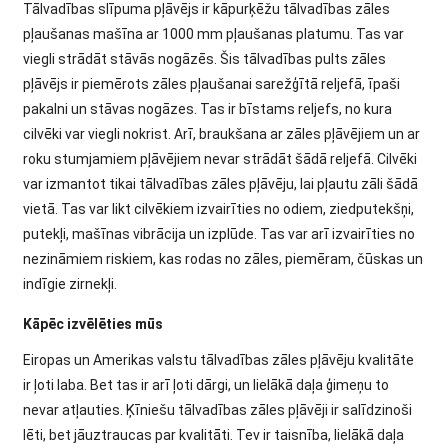
Tālvadības slīpuma pļāvējs ir kāpurķēžu tālvadības zāles
pļaušanas mašīna ar 1000 mm pļaušanas platumu. Tas var
viegli strādāt stāvās nogāzēs. Šis tālvadības pults zāles
pļāvējs ir piemērots zāles pļaušanai sarežģītā reljefā, īpaši
pakalni un stāvas nogāzes. Tas ir bīstams reljefs, no kura
cilvēki var viegli nokrist. Arī, braukšana ar zāles pļāvējiem un ar
roku stumjamiem pļāvējiem nevar strādāt šādā reljefā. Cilvēki
var izmantot tikai tālvadības zāles pļāvēju, lai pļautu zāli šādā
vietā. Tas var likt cilvēkiem izvairīties no odiem, ziedputekšņi,
putekļi, mašīnas vibrācija un izplūde. Tas var arī izvairīties no
nezināmiem riskiem, kas rodas no zāles, piemēram, čūskas un
indīgie zirnekļi.
Kāpēc izvēlēties mūs
Eiropas un Amerikas valstu tālvadības zāles pļāvēju kvalitāte
ir ļoti laba. Bet tas ir arī ļoti dārgi, un lielākā daļa ģimeņu to
nevar atļauties. Ķīniešu tālvadības zāles pļāvēji ir salīdzinoši
lēti, bet jāuztraucas par kvalitāti. Tev ir taisnība, lielākā daļa