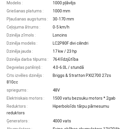
Modelis :
1000 pļāvējs
Griešanas platums :
1000 mm
Pļaušanas augstums :
30-170 mm
Ceļojuma ātrums :
0-5 km/h
Dzinēja zīmols :
Loncins
Dzinēja modelis :
LC2P80F divi cilindri
Dzinēja jauda :
17 kw / 23 hp
Dzinēja darba tilpums :
764 līdzjūtība
Degvielas patēriņš :
4.0-6.0L / stundā
Cits izvēles dzinējs :
Briggs & Stratton PXI2700 27zs
810cc
spriegums :
48V
Elektriskais motors :
1500 vatu bezsuku motors * 2gab
Reduktors :
Hiperboloīds tārpu pārnesumu
reduktors
Ģenerators :
4000 vats