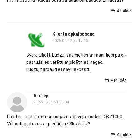
Atbildēt
Klientu apkalpošana
2025-04-22 pie 17:15
Sveiki Elliott, Lūdzu, sazinieties ar mani tieši pa e -
pastu,lai es varētu atbildēt tieši tagad.
Lūdzu, pārbaudiet savu e -pastu.
Atbildēt
Andrejs
2024-10-06 pie 05:04
Labdien, mani interesē nogāzes pļāvēja modelis QKZ1000.
Vēlos tagad cenu ar piegādi uz Slovēniju.?
Atbildēt