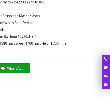
 Stratton pxi2700 27hp 810cc
t Brushless Motor * 2pcs
oid Worm Gear Reducer
tch
er Batterie 12v20ah x 4
 1580 mm, Breet 1400 mm, Héicht 700 mm
WhatsApp