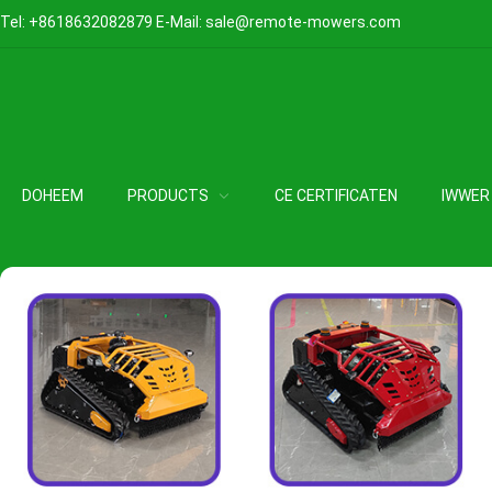
Tel:
+8618632082879
E-Mail:
sale@remote-mowers.com
DOHEEM
PRODUCTS
CE CERTIFICATEN
IWWER 