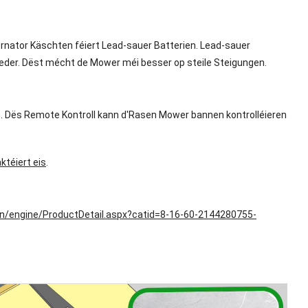
ernator Käschten féiert Lead-sauer Batterien. Lead-sauer
Rieder. Dëst mécht de Mower méi besser op steile Steigungen.
en. Dës Remote Kontroll kann d'Rasen Mower bannen kontrolléieren
ktéiert eis
.
en/engine/ProductDetail.aspx?catid=8-16-60-2144280755-