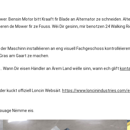
r. Bensin Motor bitt Kraaft fir Blade an Alternator ze schneiden. Alt
eren de Mower fir ze Fouss. Wéi Dir gesinn, mir benotzen 24 Walking 
p der Maschinn installéieren an eng visuell Fachgeschoss kontrolléier
d'Gras am Gaart ze machen.
. Wann Dir eisen Händler an Ärem Land wëlle sinn, wann ech glift
konta
er kuckt offiziell Loncin Websäit.
https://www.loncinindustries.com/
 zouage Nëmme eis.