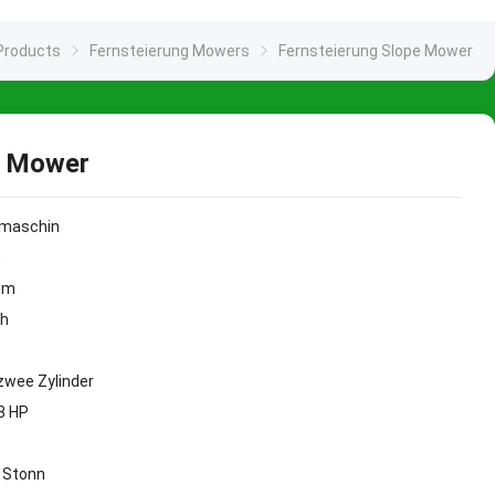
Products
Fernsteierung Mowers
Fernsteierung Slope Mower
e Mower
imaschin
m
mm
 h
zwee Zylinder
3 HP
/ Stonn