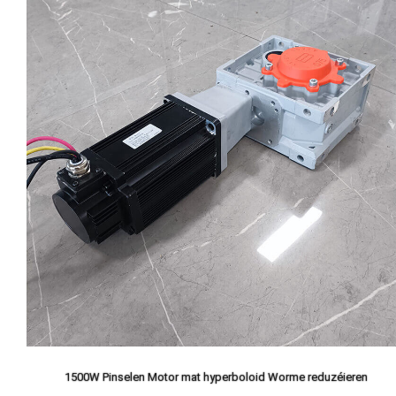
1500W Pinselen Motor mat hyperboloid Worme reduzéieren