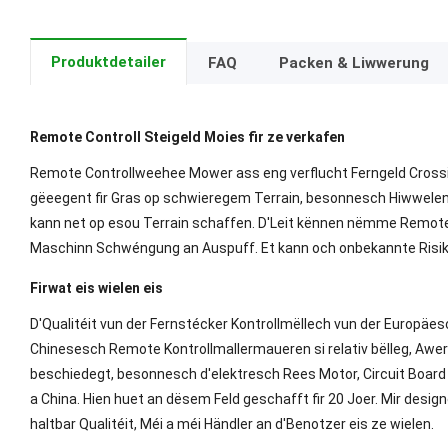
Produktdetailer
FAQ
Packen & Liwwerung
Remote Controll Steigeld Moies fir ze verkafen
Remote Controllweehee Mower ass eng verflucht Ferngeld Cross
gëeegent fir Gras op schwieregem Terrain, besonnesch Hiwwelen a
kann net op esou Terrain schaffen. D'Leit kënnen nëmme Remote k
Maschinn Schwéngung an Auspuff. Et kann och onbekannte Risik
Firwat eis wielen eis
D'Qualitéit vun der Fernstécker Kontrollmëllech vun der Europäe
Chinesesch Remote Kontrollmallermaueren si relativ bëlleg, Awer 
beschiedegt, besonnesch d'elektresch Rees Motor, Circuit Board 
a China. Hien huet an dësem Feld geschafft fir 20 Joer. Mir desi
haltbar Qualitéit, Méi a méi Händler an d'Benotzer eis ze wielen.