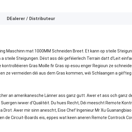
DEalerer / Distributeur
ing Maschinn mat 1000MM Schneiden Breet. Et kann op steile Steigu
 steile Steigungen. Dëst ass déi geféierlech Terrain datt d'Leit ein
ontrolléieren Gras Moille fir Gras op esou enger Regioun ze schneiden
en ze vermeiden déi aus dem Gras kommen, wéi Schlaangen a gëfteg
scher an amerikanesche Länner ass ganz gutt. Awer et ass och ganz de
Suergen iwwer d'Qualitéit. Du hues Recht, Déi meescht Remote Kontroll
a Drot. Awer mir sinn anescht, Eise Chef Ingenieur Mr Xu Guanangbiao 
gnen de Circuit-Boards eis, eppes wat keen aneren Remote Controck Co