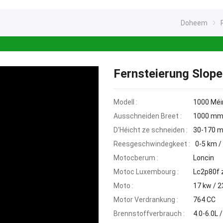
Doheem
Fernsteierung Slop
Modell :
1000 Mé
Ausschneiden Breet :
1000 m
D'Héicht ze schneiden :
30-170 
Reesgeschwindegkeet :
0-5 km /
Motocberum :
Loncin
Motoc Luxembourg :
Lc2p80f 
Moto :
17 kw / 2
Motor Verdrankung :
764 CC
Brennstoffverbrauch :
4.0-6.0L 