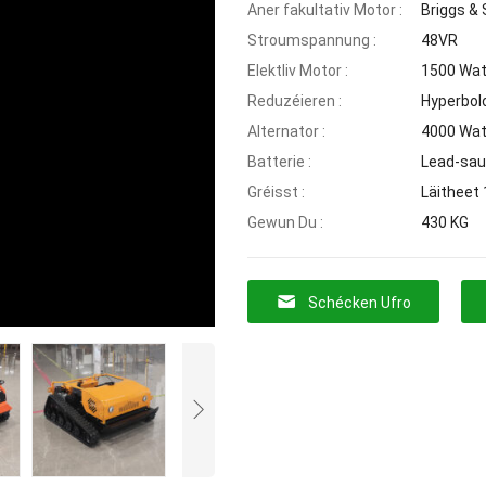
Aner fakultativ Motor :
Briggs &
Stroumspannung :
48VR
Elektliv Motor :
1500 Wat
Reduzéieren :
Hyperbol
Alternator :
4000 Wa
Batterie :
Lead-sau
Gréisst :
Läitheet
Gewun Du :
430 KG
Schécken Ufro