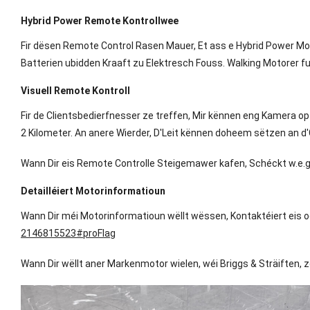
Hybrid Power Remote Kontrollwee
Fir dësen Remote Control Rasen Mauer, Et ass e Hybrid Power Mowe
Batterien ubidden Kraaft zu Elektresch Fouss. Walking Motorer fu
Visuell Remote Kontroll
Fir de Clientsbedierfnesser ze treffen, Mir kënnen eng Kamera o
2 Kilometer. An anere Wierder, D'Leit kënnen doheem sëtzen an 
Wann Dir eis Remote Controlle Steigemawer kafen, Schéckt w.e.g.
Detailléiert Motorinformatioun
Wann Dir méi Motorinformatioun wëllt wëssen, Kontaktéiert eis od
2146815523#proFlag
Wann Dir wëllt aner Markenmotor wielen, wéi Briggs & Sträiften,