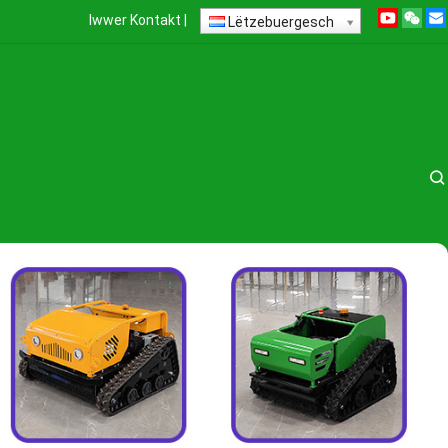
Iwwer
Kontakt
|
Lëtzebuergesch