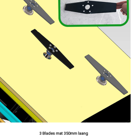
3 Blades mat 350mm laang