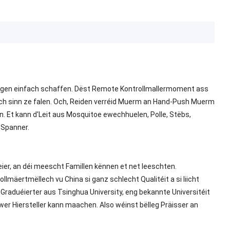
ngen einfach schaffen. Dëst Remote Kontrollmallermoment ass
fach sinn ze falen. Och, Reiden verréid Muerm an Hand-Push Muerm
. Et kann d'Leit aus Mosquitoe ewechhuelen, Polle, Stëbs,
 Spanner.
ier, an déi meescht Famillen kënnen et net leeschten.
mäertmëllech vu China si ganz schlecht Qualitéit a si liicht
Graduéierter aus Tsinghua University, eng bekannte Universitéit
wer Hiersteller kann maachen. Also wéinst bëlleg Präisser an