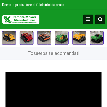
Remoto produttore di falciatrici da prato
Tosaerba telecomandati