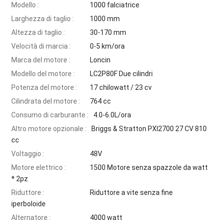
Modello :
1000 falciatrice
Larghezza di taglio :
1000 mm
Altezza di taglio :
30-170 mm
Velocità di marcia :
0-5 km/ora
Marca del motore :
Loncin
Modello del motore :
LC2P80F Due cilindri
Potenza del motore :
17 chilowatt / 23 cv
Cilindrata del motore :
764 cc
Consumo di carburante :
4.0-6.0L/ora
Altro motore opzionale :
Briggs & Stratton PXI2700 27 CV 810
cc
Voltaggio :
48V
Motore elettrico :
1500 Motore senza spazzole da watt
* 2pz
Riduttore :
Riduttore a vite senza fine
iperboloide
Alternatore :
4000 watt