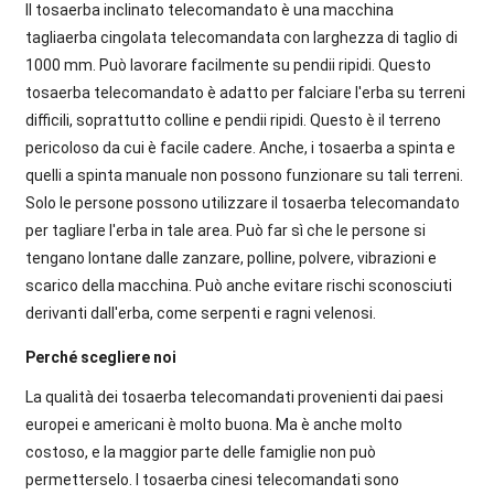
Il tosaerba inclinato telecomandato è una macchina
tagliaerba cingolata telecomandata con larghezza di taglio di
1000 mm. Può lavorare facilmente su pendii ripidi. Questo
tosaerba telecomandato è adatto per falciare l'erba su terreni
difficili, soprattutto colline e pendii ripidi. Questo è il terreno
pericoloso da cui è facile cadere. Anche, i tosaerba a spinta e
quelli a spinta manuale non possono funzionare su tali terreni.
Solo le persone possono utilizzare il tosaerba telecomandato
per tagliare l'erba in tale area. Può far sì che le persone si
tengano lontane dalle zanzare, polline, polvere, vibrazioni e
scarico della macchina. Può anche evitare rischi sconosciuti
derivanti dall'erba, come serpenti e ragni velenosi.
Perché scegliere noi
La qualità dei tosaerba telecomandati provenienti dai paesi
europei e americani è molto buona. Ma è anche molto
costoso, e la maggior parte delle famiglie non può
permetterselo. I tosaerba cinesi telecomandati sono