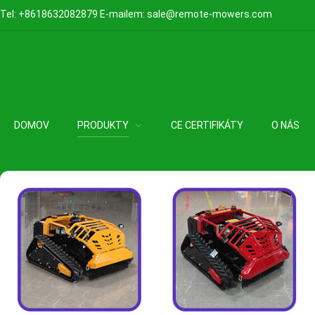
Tel:
+8618632082879
E-mailem:
sale@remote-mowers.com
DOMOV
PRODUKTY
CE CERTIFIKÁTY
O NÁS