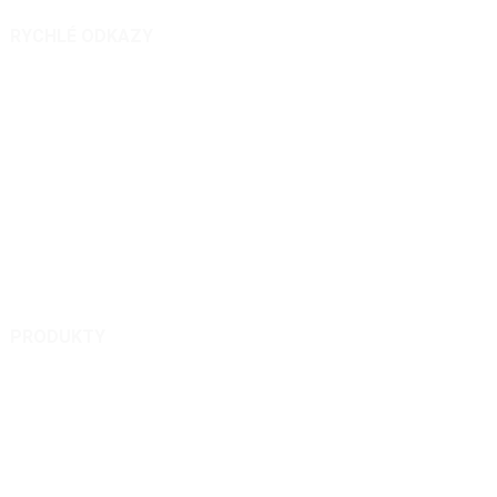
RYCHLÉ ODKAZY
O nás
Produkty
Zprávy
Dotaz
Kontaktujte nás
PRODUKTY
Sekačka na trávu na dálkové ovládání
Sněhová fréza na dálkové ovládání
Dálkové ovládání postřikovače pro zemědělství