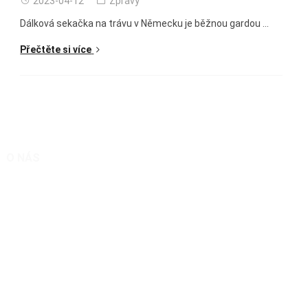
2023-04-12
Zprávy
Dálková sekačka na trávu v Německu je běžnou gardou ...
Přečtěte si více
O NÁS
Expert na sekačky na trávu na dálkové ovládání
Technologie a zakázkový výrobce z Číny – Shandong Qingkong
Remote Control Machinery Co Ltd.
Jsme dobří v navrhování a výrobě dálkově ovládaných svahových
sekaček na trávu.