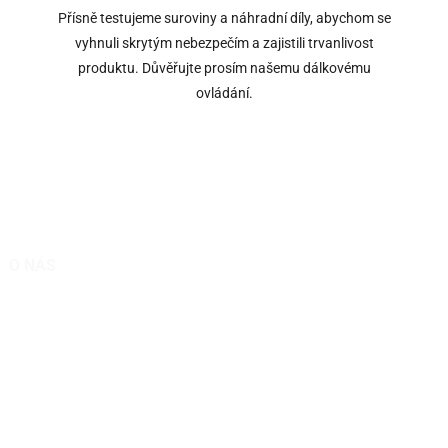
Přísně testujeme suroviny a náhradní díly, abychom se
vyhnuli skrytým nebezpečím a zajistili trvanlivost
produktu. Důvěřujte prosím našemu dálkovému
ovládání.
O NÁS
Expert na sekačky na trávu na dálkové ovládání
Technologie a zakázkový výrobce z Číny – Shandong Qingkong
Remote Control Machinery Co Ltd.
Jsme dobří v navrhování a výrobě dálkově ovládaných svahových
sekaček na trávu.