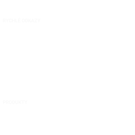
RYCHLÉ ODKAZY
O nás
Produkty
Zprávy
Dotaz
Kontaktujte nás
PRODUKTY
Sekačka na trávu na dálkové ovládání
Sněhová fréza na dálkové ovládání