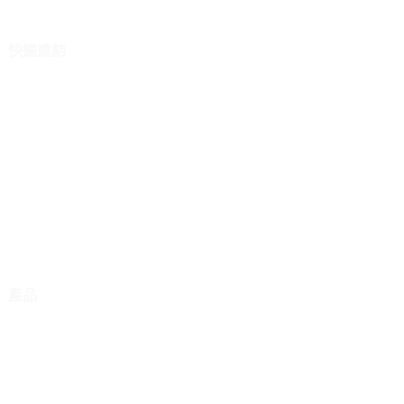
快速連結
關於我們
產品
消息
詢問
聯絡我們
產品
遙控割草機
遙控吹雪機
農業遙控噴霧器