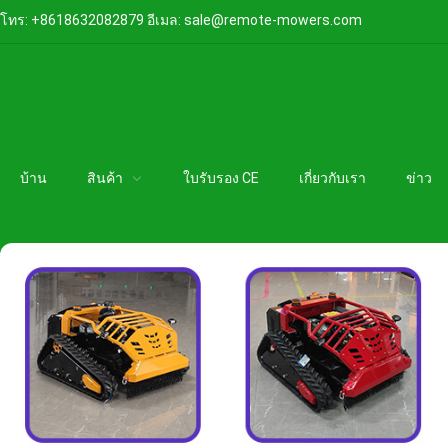
โทร:
+8618632082879
อีเมล:
sale@remote-mowers.com
บ้าน
สินค้า
ใบรับรอง CE
เกี่ยวกับเรา
ข่าว