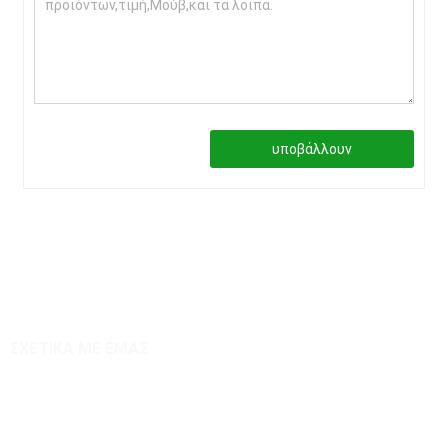
υποβάλλουν
ΣΧΕΤΙΚΑ ΜΕ ΕΜΑΣ
Εμπειρογνώμονας χλοοκοπτικού τηλεχειριστηρίου
Τεχνολογία και προσαρμοσμένος κατασκευαστής από την Κίνα –